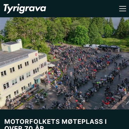
GÅ VIDERE TIL INNHOLDET
MOTORFOLKETS MØTEPLASS I
OVER 70 ÅR